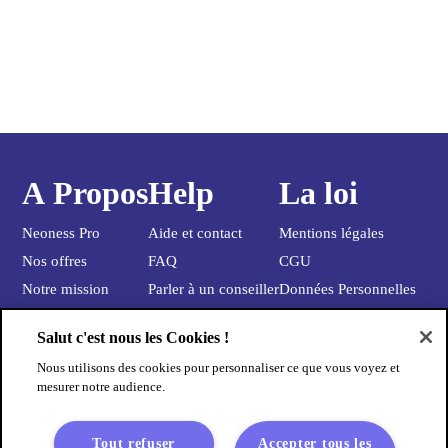
A Propos
Help
La loi
Neoness Pro
Aide et contact
Mentions légales
Nos offres
FAQ
CGU
Notre mission
Parler à un conseiller
Données Personnelles
Blog
Salut c'est nous les Cookies !
Rejoignez la team
Nous utilisons des cookies pour personnaliser ce que vous voyez et
mesurer notre audience.
Coucou !
Tout refuser
Accepter tous les