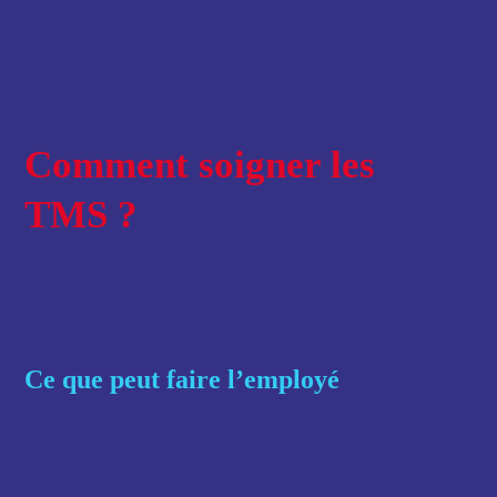
Quels résultats pour mon entreprise ?
Ce programme de prévention a déjà fait la preuve de
son efficacité auprès de plusieurs groupes tels que
Pasquier ou Pigeon.
Comment soigner les
TMS ?
Quand le TMS n’a pu être évité, il faut alors le traiter.
À nouveau, deux niveaux d’action peuvent être
distingués.
Ce que peut faire l’employé
Au niveau du collaborateur affecté, prendre au sérieux
la prise en charge et les conseils proposés par son
médecin traitant est déjà un bon point de départ.