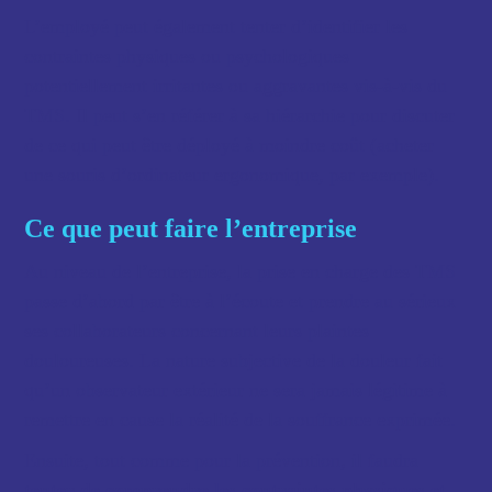
L’employé peut également tenter d’identifier les
contraintes physiques ou psychologiques
potentiellement irritantes ou aggravantes vis-à-vis du
TMS. Il peut s’en référer à sa hiérarchie pour discuter
de ce qui peut être déployé à moindre coût (acheter
une souris d’ordinateur ergonomique, par exemple).
Ce que peut faire l’entreprise
Au niveau de l’entreprise, la prise en charge des TMS
passe d’abord par être à l’écoute et prendre au sérieux
ses collaborateurs concernant leurs plaintes
douloureuses. La nature subjective de la douleur fait
qu’un observateur extérieur ne sera jamais légitime à
remettre en cause la réalité de la souffrance exprimée.
Ensuite, tout comme pour la prévention, il faudra
tenter de comprendre les contraintes physiques et