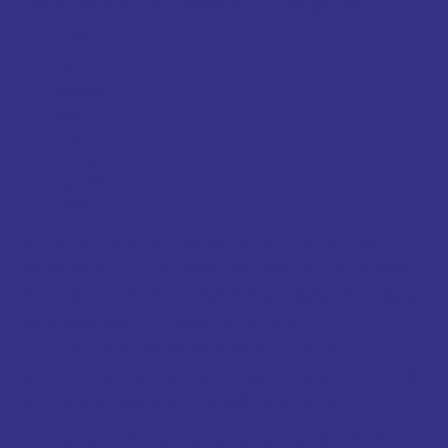
Ces douleurs sont localisées sur
le système musculo-
squelettique
:
cou ;
épaules ;
dos ;
bras ;
mains ;
jambes ;
pieds.
On rencontre différentes dénominations pour ces
douleurs, en fonction de leur localisation : syndrome
du canal carpien, épicondylite, lombalgie, cervicalgie,
syndrome de la coiffe des rotateurs, etc. La
particularité de ces douleurs est qu’
elles sont
provoquées, entretenues ou aggravées par le travail,
ce qui leur vaut d’être qualifiées de TMS.
En France,
les TMS représentent le motif
n°1 de