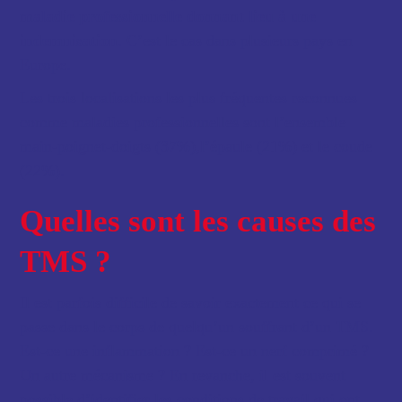
maladie professionnelle donnant lieu à une
indemnisation
. C’est le cas dans plusieurs pays en
Europe.
Les trois localisations les plus fréquentes reconnues
comme maladies professionnelles sont l’ensemble
main-poignet-doigts (37%),l’épaule (21%) et le coude
(22%).
Quelles sont les causes des
TMS ?
Il est parfois difficile de savoir exactement ce qui se
passe dans le corps de quelqu’un souffrant d’un TMS.
Est-ce une inflammation ? Est-ce un nerf comprimé ?
Un autre mécanisme ? En revanche, il est souvent
possible d’identifier les conditions de travail qui ont