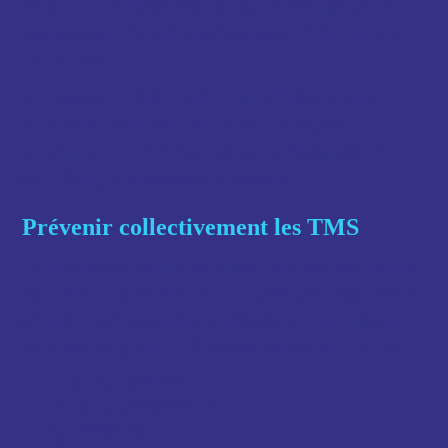
Ce sont autant de leviers à la portée de la personne
soucieuse de prévenir la survenue de TMS… Et bien
plus encore.
Qui plus est, prêter attention aux différents types
d’inconforts subits au travail peut permettre
d’identifier en amont les risques de développement
d’un TMS, et d’essayer d’y remédier.
Prévenir collectivement les TMS
Au niveau de l’entreprise, il peut être bon de s’inspirer
de
la démarche TMS pro élaborée par l’Assurance
maladie
. Cette démarche a précisément pour objectif
de prévenir les TMS. Elle se décompose en 4 étapes :
Suis-je concerné ?
Par quoi commencer ?
Comment agir ?