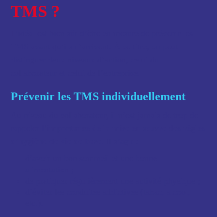
TMS ?
L’idéal est bien sûr d’être en mesure de prévenir les
TMS avant qu’ils n’arrivent. À ce titre, on peut
distinguer deux niveaux d’action, celui du
collaborateur et celui de l’entreprise.
Prévenir les TMS individuellement
Au niveau du collaborateur, il n’est jamais de trop de
rappeler
l’importance de la mise en œuvre des règles
d’hygiène de vie de base
. Il s’agit :
d’avoir un bon sommeil et une bonne
alimentation ;
de pratiquer régulièrement une activité physique ;
d’éviter les conduites addictives (tabac, alcool,
etc.).