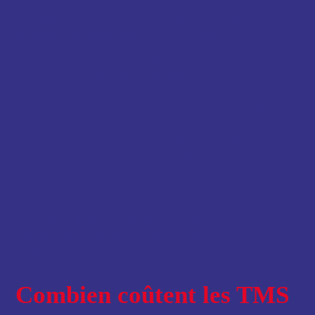
fait apparaître la douleur. De manière générale, les
situations qui conduisent à un TMS sont :
répéter régulièrement un même geste (p.
ex.,utiliser un clavier d’ordinateur toute la
journée) ;
maintenir la même posture pendant longtemps
(p.ex., la position assise) ;
réaliser un mouvement de forte intensité sans
précaution (p. ex., soulever une lourde charge) ;
une combinaison de ces situations.
Et bien sûr, la présence de certains facteurs tels que
l’âge ou un problème de santé (diabète, obésité,
maladie rhumatismale, etc.)peut augmenter le risque de
TMS.
Combien coûtent les TMS