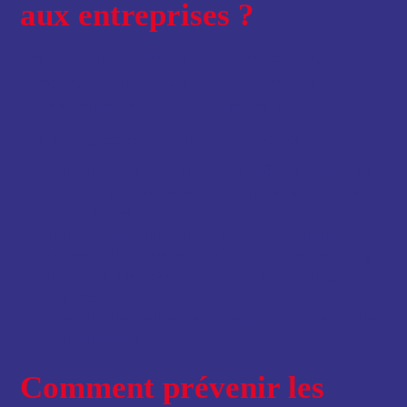
aux entreprises ?
Les TMS coûtent cher à l’entreprise : en 2015 par
exemple, plus de dix millions de journées de travail
ont été perdues en France à cause des TMS.
Les TMS génèrent des coûts par différents biais :
collaborateurs absents,
ce qui coûte doublement à
l’entreprise
(traitement des salaires et perte de
productivité) ;
augmentation des risques de TMS encourus par les
autres collaborateurs du fait du transfert de charge
de travail des absents. Ce transfert de charge
augmente en effet la quantité de travail à fournir,
ainsi que les risques psycho-sociaux subits par les
collaborateurs.
Comment prévenir les