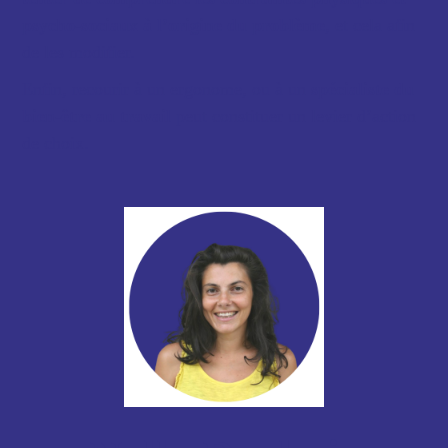
psycho-sociaux à l’origine du problème
, et cela afin
de les modifier.
Enfin, recourir à un ergonome, ou à un
spécialiste du
bien-être au travail
peut constituer un levier d’action
de choix.