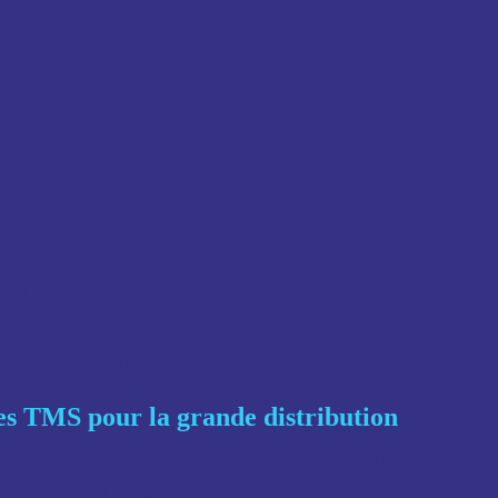
ise, les coûts directs des TMS pour la grande distribution son
coûts directs associés aux TMS sont :
ntreprise à l’indemnisation de l’absence du salarié ;
entreprise au coût des maladies professionnelles reconnues.
ement ces coûts pour la grande distribution d’un point de vue
re de données à ce sujet telles que :
de journées de travail perdues annuellemen
t ;
s de 7 300 équivalents temps plein ;
nnuel de
113 millions d’euros pour les entreprises
du secteur.
res élevés. Pourtant, il faut savoir qu’ils ne représentent vra
n comparaison des coûts indirects des TMS.
es TMS pour la grande distribution
MS sont le négatif des coûts directs. Ils sont plus difficiles 
ects, on en distingue différents types :