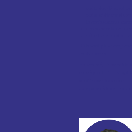
coûts des démarches a
coûts additionnels en
investissements matér
financements de form
déficits de productivi
S’ils sont plus complexes
coûts directs.
En résumé, l’ensemble de
conséquent. Et il s’agit
souffrance humaine qu
agir pour réduire leur a