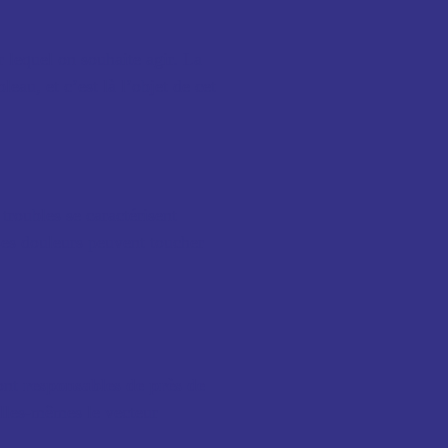
 lequel on souhaite agir. La
au, et c’est là l’objet de cet
troubles se caractérisent
Ces douleurs peuvent toucher
ont
responsables de près de
elles-mêmes le vecteur