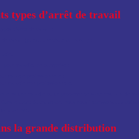
ts types d’arrêt de travail
ypes d’arrêt de travail :
de travail (p. ex., une chute au travail) ;
ladie.
il pour maladie, on catégorise :
pour maladie professionnelle ;
pour maladie non professionnelle.
elle est une maladie ou un problème de santé résultant de ma
Dans le cadre de cet article, nous nous intéressons aux coûts d
 de type TMS.
s la grande distribution