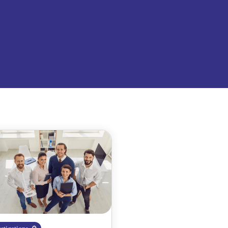
té.
ie et d'un Master Recherche en
aujourd'hui en tant que kiné
le domaine de la santé.