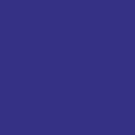
t de différentes natures.
 chiffré ? On dispose en
isemblablement que la partie
à apprécier de prime abord.