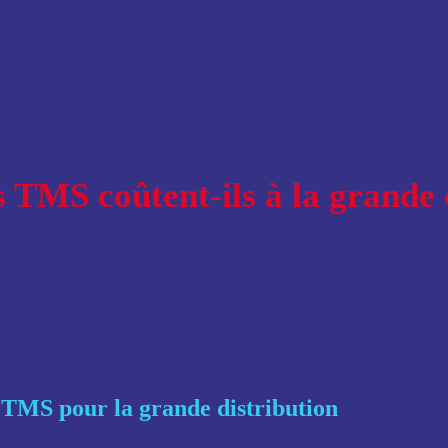
istribution sont un problème de santé fréquent. Il existe de 
illon :
ère cause de maladies professionnelles (plus de 95 %) ;
avail consécutifs à un TMS sont en rapport avec un mal de dos
ue principaux des TMS sont des
contraintes posturales et arti
lles de charges
(40 %).
 TMS coûtent-ils à la grande 
d nombre d’arrêts de travail dans la grande distribution. Ces
 plus ou moins longs et fréquents pour maladie simple. Les T
ongs et fréquents quand ils dégénèrent en maladies professionn
deux types d’arrêts de travail entraînent pour l’entreprise deu
.
s TMS pour la grande distribution
S représentent ce qui est payé de manière directement visible 