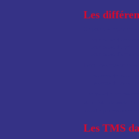
Les différen
On peut distinguer trois t
pour cause d’accident 
pour cause de grève ;
pour cause d’arrêt ma
Parmi les arrêts de trava
les arrêts de travail 
les arrêts de travail 
Une maladie professionn
au milieu professionnel. 
maladie professionnelle
Les TMS dan