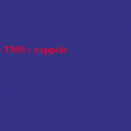
a falloir d’abord s’assurer de bien comprendre le phénomène sur
 TMS dans la grande distribution est un des éléments du table
s TMS : rappels
 faisant référence aux
troubles musculo-squelettiques.
Ces 
ouleurs résultant d’une suractivité sur le lieu de travail
. 
aires tels :
rieurs : épaules, coudes, poignets, mains ;
os, thorax ;
rieurs : hanches, genoux, chevilles, pieds.
nt fréquents, en particulier dans la grande distribution. Ils s
essionnelles
en France. Les maladies professionnelles étant 
ravail dans la grande distribution.