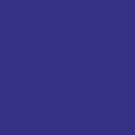
représentent 1,5 à 6 fois les
la grande distribution est
aut
ajouter toute la
oute l’importance qu’il y a à