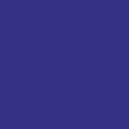
nière avérée d’une exposition
es arrêts de travail pour