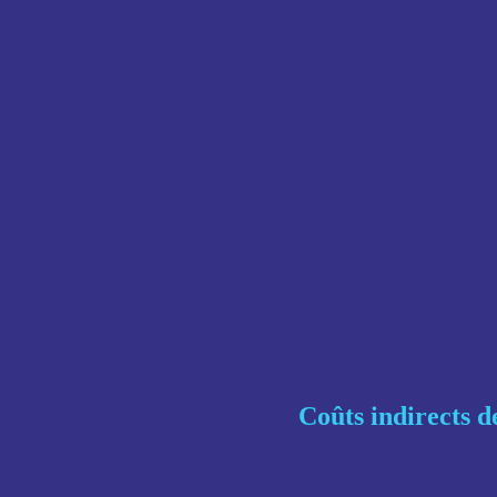
conséquences. Sans surpr
Les différents types de 
la contribution de l’e
la contribution de l’
Que représentent concrèt
France d’un certain nomb
plus de
1,5 million 
ce qui représente plu
pour un coût total a
On peut trouver ces chiff
émergée de l’iceberg, e
Coûts indirects d
Les coûts indirects des T
Tout comme les coûts dir