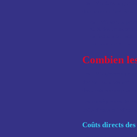
Les TMS dans la grande d
dont voici un bref échant
les TMS sont la premi
40 % des arrêts de tr
les facteurs de risq
manutentions manue
Combien les
Les TMS génèrent un gran
donner lieu à des arrêts
des arrêts encore plus l
Les conséquences de ces 
coûts directs et indirects
Coûts directs de
Les coûts directs des TM