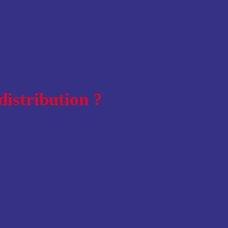
nombreux chiffres à leur sujet
 ;
culaires
(45 %) et des
distribution ?
 arrêts de travail peuvent
MS peuvent aussi donner lieu à
elles.
x catégories de coûts : des
et transparente pour leurs