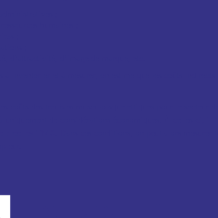
dministratives ;
 ressources humaines ;
iels ;
ations ;
té, d’attractivité, d’image de marque, etc.
 à inventorier et à mesurer, on estime que les coûts indirects 
s coûts des troubles musculo-squelettiques pour le secteur de 
 là uniquement de considérations économiques. À celles-ci, il f
e crée les TMS
. Dans ces conditions, on peut alors mesurer t
mpleur.
Nelly Darbois