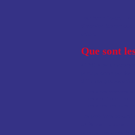
Pour être efficace, il v
dimension économique des
article.
Que sont le
« TMS » est un acronyme
principalement par des
d
différents groupes articul
ceux des membres supé
ceux du tronc : cou, d
ceux des membres infé
Ces problèmes de santé so
87 % des maladies prof
principal des arrêts de t